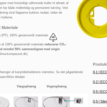
gnet med forskelligt udformede huller til aftræk af
et har både midlertidig og permanent lukning. Ved
kning skal flapperne bukkes nedad, inden de
 hullerne.
LINE Materiale
n (PP), 100% genanvendt materiale.
​
en af 100% genanvendt materiale
reducerer CO₂-
med mindst 50% sammenlignet med virgin
lima-kompasset.dk).
Produk
​0,1 l E
afhænger af kanylebeholderens størrelse. Se det pågældende
specifikke detaljer.
0,2 l EC
Vægophæng Vognophæng
0,5 l EC
0,5 l Sl