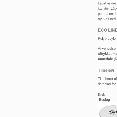
Låget er desi
kanyler. Låg
permanent lu
trykkes ned i
ECO 
​Polypropyle
​​Anvendels
aftrykket 
materiale
(K
Tilbehør
​Tilbehøret 
datablad for 
Disk
Beslag