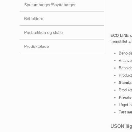
Sputumbæger/Spyttebæger
Beholdere
Pusbækken og skåle
ECO LINE
-
fremstillet a
Produktblade
Beholde
Vi anv
Behold
Produkt
Standa
Produk
Private
Låget h
Tæt sa
USON låg