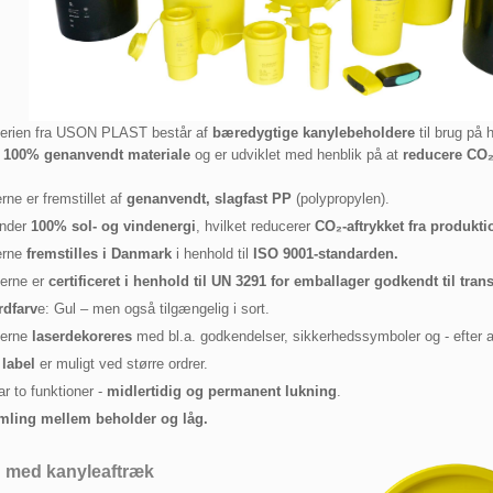
serien fra USON PLAST består af
bæredygtige kanylebeholdere
til brug på 
f
100% genanvendt materiale
og er udviklet med henblik på at
reducere CO₂-
rne er fremstillet af
genanvendt, slagfast PP
(polypropylen).
ender
100% sol- og vindenergi
, hvilket reducerer
CO₂-aftrykket fra produktio
erne
fremstilles i Danmark
i henhold til
ISO 9001-standarden.
erne er
certificeret i henhold til UN 3291
for emballager godkendt til transp
rdfarv
e: Gul – men også tilgængelig i sort.
terne
laserdekoreres
med bl.a. godkendelser, sikkerhedssymboler og - efter af
 label
er muligt ved større ordrer.
ar to funktioner -
midlertidig og permanent lukning
.
mling mellem beholder og låg.
 med kanyleaftræk