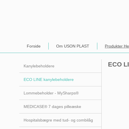
Forside
Om USON PLAST
Produkter He
ECO LI
Kanylebeholdere
ECO LINE kanylebeholdere
Lommebeholder - MySharps®
MEDICASE® 7 dages pilleæske
Hospitalsbægre med tud- og combilåg