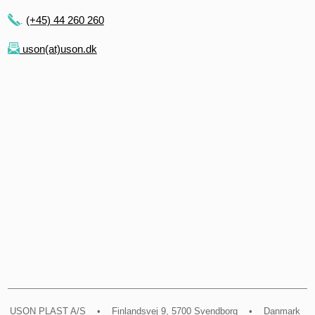
(+45) 44 260 260
.
uson(at)uson.dk
​USON PLAST A/S • Finlandsvej 9, 5700 Svendborg • Danmark